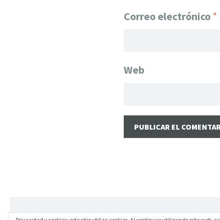
Correo electrónico
*
Web
Creado con WordPress
|
Tema: Illustratr por
Wo
Privacidad y cookies: este sitio utiliza cookies. Al continuar utilizando esta web, a