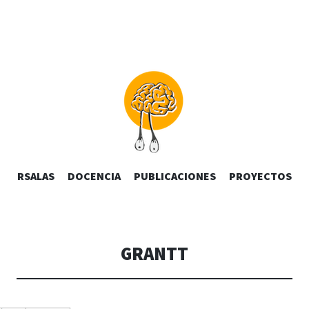
SALTAR
RSALAS
DOCENCIA
PUBLICACIONES
PROYECTOS
airac
AL
CONTENIDO
GRANTT