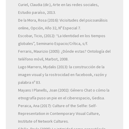
Curiel, Claudia (dir.), Arte en las redes sociales,
Estudio paraíso, 2013.
De la Mora, Rosa (2016): Vicisitudes del psicoanálisis
online, Opción, Año 32, Nº Especial 7.
Escobar, Ticio, (2012): “La Identidad en los tiempos
globales”, Seminario Espacio/Crítica, s/f.
Ferraris, Maurizio (2005): ¿Dónde estas? Ontología del
teléfono móvil, Marbot, 2008.
Lugo Marrero, Mydalis (2013): la construcción de la
imagen visual y la rostrocidad en facebook, razón y
palabra nº 83.
Mayans I Planells, Joan (2002): Género Chat o cómo la
etnografía puso un pie en el ciberespacio, Gedisa.
Peraica, Ana (2017): Culture of the Selfie: Self-
Representation in Contemporary Visual Culture,
Institute of Network Cultures.
Sibilia, Paula (2008): La intimidad como espectáculo,