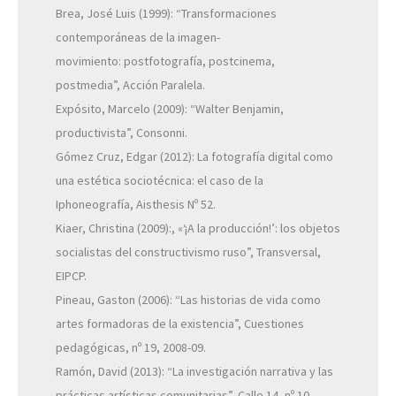
Brea, José Luis (1999): “Transformaciones
contemporáneas de la imagen-
movimiento: postfotografía, postcinema,
postmedia”, Acción Paralela.
Expósito, Marcelo (2009): “Walter Benjamin,
productivista”, Consonni.
Gómez Cruz, Edgar (2012): La fotografía digital como
una estética sociotécnica: el caso de la
Iphoneografía, Aisthesis Nº 52.
Kiaer, Christina (2009):, «‘¡A la producción!’: los objetos
socialistas del constructivismo ruso”, Transversal,
EIPCP.
Pineau, Gaston (2006): “Las historias de vida como
artes formadoras de la existencia”, Cuestiones
pedagógicas, nº 19, 2008-09.
Ramón, David (2013): “La investigación narrativa y las
prácticas artísticas comunitarias”, Calle 14, nº 10.