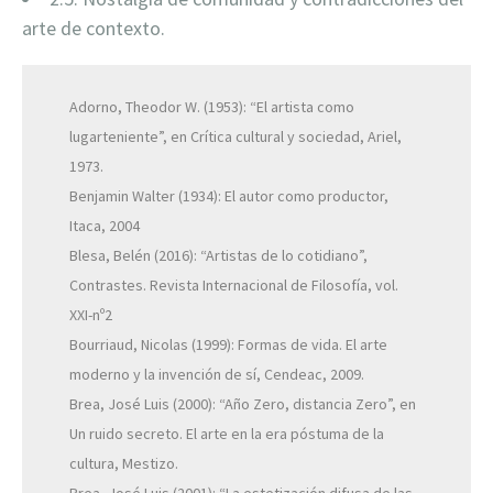
arte de contexto.
Adorno, Theodor W. (1953): “El artista como
lugarteniente”, en Crítica cultural y sociedad, Ariel,
1973.
Benjamin Walter (1934): El autor como productor,
Itaca, 2004
Blesa, Belén (2016): “Artistas de lo cotidiano”,
Contrastes. Revista Internacional de Filosofía, vol.
XXI-nº2
Bourriaud, Nicolas (1999): Formas de vida. El arte
moderno y la invención de sí, Cendeac, 2009.
Brea, José Luis (2000): “Año Zero, distancia Zero”, en
Un ruido secreto. El arte en la era póstuma de la
cultura, Mestizo.
Brea, José Luis (2001): “La estetización difusa de las