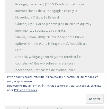
Rodrigo, Javier (ed) (2007): Prácticas dialógicas.
Intersecciones de la Pedagogía Crítica y la
Museología Crítica, Es Baluard.
Sádaba, I. y A. Gordo (coords.)(2008): cultura digital y
movimientos sociales, La catarata.
Sheikh, Simon (2004): “In the Place of the Public
Sphere? Or, the World in Fragments”, Republicart,
EIPCP.
Streeck, Wolfgang (2016): ¿Cómo terminará el
capitalismo? Ensayo sobre un sistema en
decadencia, Traficantes de sueños, 2017
Tirado, F. y M. Domènech (2010): “Biopolítica y
Privacidad y cookies: este sitio utiliza cookies. Al continuar utilizando esta
web, aceptas su uso.
comunidad: lectura de Giorgio
Para obtener más información, incluido cómo controlar las cookies, consulta
Agamben y Antonio Negri”, en Marinis, G. Gatti e I.
aquí:
Política de cookies
Irazuzta (eds.)(2010): La comunidad como pretexto. En
torno al (re)surgimiento de las