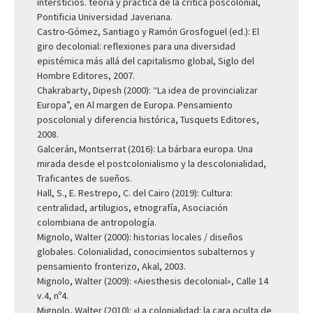
intersticios. teoría y práctica de la crítica poscolonial,
Pontificia Universidad Javeriana.
Castro-Gómez, Santiago y Ramón Grosfoguel (ed.): El
giro decolonial: reflexiones para una diversidad
epistémica más allá del capitalismo global, Siglo del
Hombre Editores, 2007.
Chakrabarty, Dipesh (2000): “La idea de provincializar
Europa”, en Al margen de Europa. Pensamiento
poscolonial y diferencia histórica, Tusquets Editores,
2008.
Galcerán, Montserrat (2016): La bárbara europa. Una
mirada desde el postcolonialismo y la descolonialidad,
Traficantes de sueños.
Hall, S., E. Restrepo, C. del Cairo (2019): Cultura:
centralidad, artilugios, etnografía, Asociación
colombiana de antropología.
Mignolo, Walter (2000): historias locales / diseños
globales.
Colonialidad, conocimientos subalternos y
pensamiento fronterizo, Akal, 2003
.
Mignolo, Walter (2009): «Aiesthesis decolonial», Calle 14
v.4, nº4.
Mignolo, Walter (2010): «La colonialidad: la cara oculta de