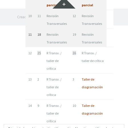
Widgets
parcial
parcial
10
11
Revisión
12
Revisión
Creado con WordPress
|
Tema: Illustratr por
WordPress.com
.
Transversales
Transversales
11
18
Revisión
19
Revisión
Transversales
Transversales
12
25
R Transv. /
26
R Transv. /
taller de
taller de crítica
crítica
13
2
R Transv. /
3
Taller de
taller de
diagramación
crítica
14
9
R Transv. /
10
Taller de
taller de
diagramación
crítica