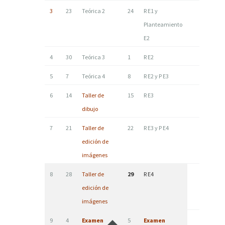
3
23
Teórica 2
24
R E1 y
Planteamiento
E2
4
30
Teórica 3
1
R E2
5
7
Teórica 4
8
R E2 y P E3
6
14
Taller de
15
R E3
dibujo
7
21
Taller de
22
R E3 y P E4
edición de
imágenes
8
28
Taller de
29
R E4
edición de
imágenes
9
4
Examen
5
Examen